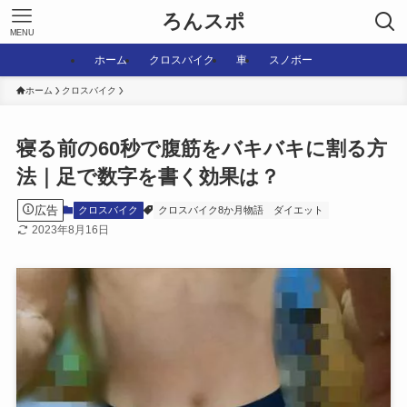
ろんスポ
MENU
ホーム
クロスバイク
車
スノボー
ホーム
クロスバイク
寝る前の60秒で腹筋をバキバキに割る方
法｜足で数字を書く効果は？
広告
クロスバイク
クロスバイク8か月物語
ダイエット
2023年8月16日