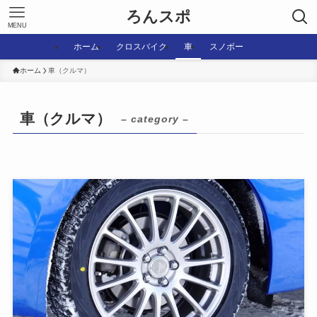
ろんスポ
MENU
ホーム
クロスバイク
車
スノボー
ホーム
車（クルマ）
車（クルマ）
– category –